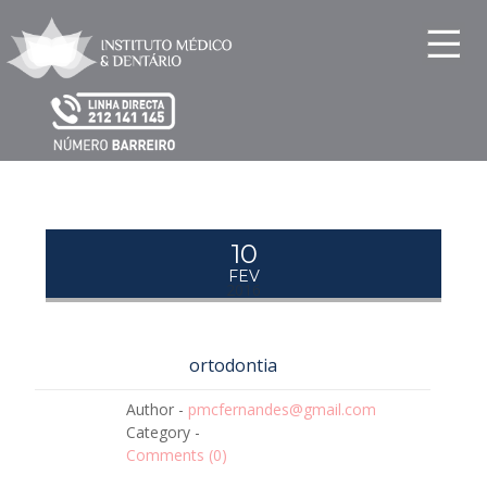
10
FEV
2016
ortodontia
Author -
pmcfernandes@gmail.com
Category -
Comments (
0
)