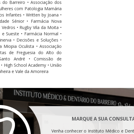
s do Barreiro • Associação dos
Mulheres com Patologia Mamária
s Infantes • Written by Joana •
sidade Sénior • Farmácia Nova
 Vedros • Rugby Vila da Moita •
l e Sueste • Farmácia Normal •
nerva • Decisões e Soluções •
a Miopia Oculista • Associação
tas de Freguesia do Alto do
 Santo André • Comissão de
 • High School Academy • União
heira e Vale da Amoreira
MARQUE A SUA CONSULT
Venha conhecer o Instituto Médico e Dent