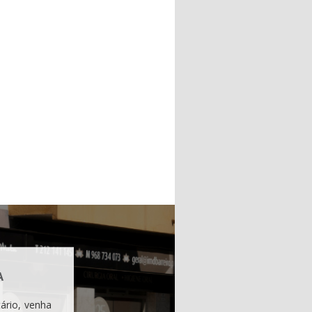
A
ário, venha